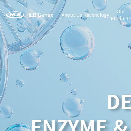
Our
About Us
Technology
Products
DE
ENZYME &