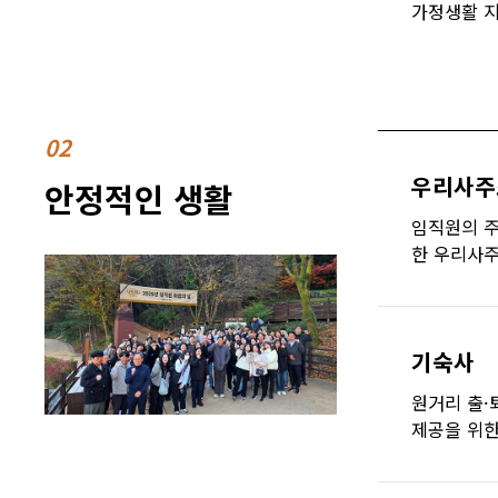
가정생활 
02
우리사주
안정적인 생활
임직원의 주
한 우리사
기숙사
원거리 출·
제공을 위한