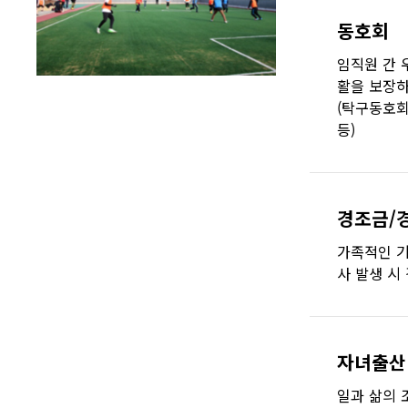
동호회
임직원 간 
활을 보장하
(탁구동호회
등)
경조금/
가족적인 기
사 발생 시
자녀출산
일과 삶의 