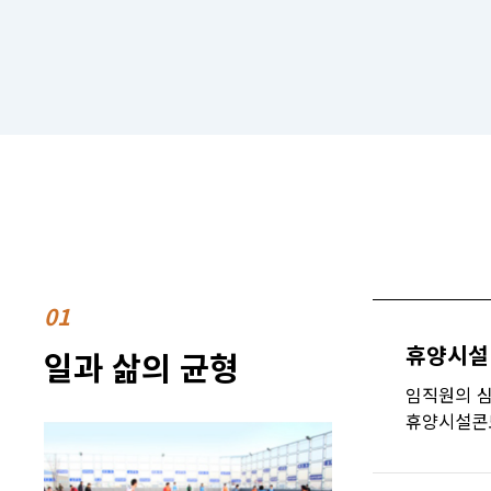
01
휴양시설
일과 삶의 균형
임직원의 심
휴양시설콘