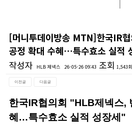
[머니투데이방송 MTN]한국IR협
공정 확대 수혜…특수효소 실적 성
작성자
조회
HLB 제넥스
26-05-26 09:43
1,543
이전글
다음글
본문
한국IR협의회 "HLB제넥스,
혜…특수효소 실적 성장세"