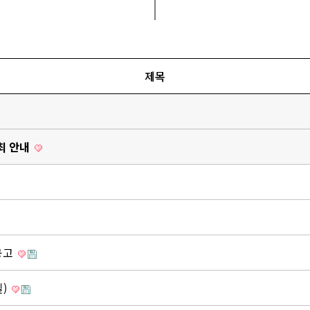
제목
개최 안내
공고
일)