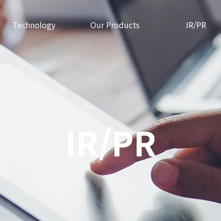
Technology
Our Products
IR/PR
IR/PR