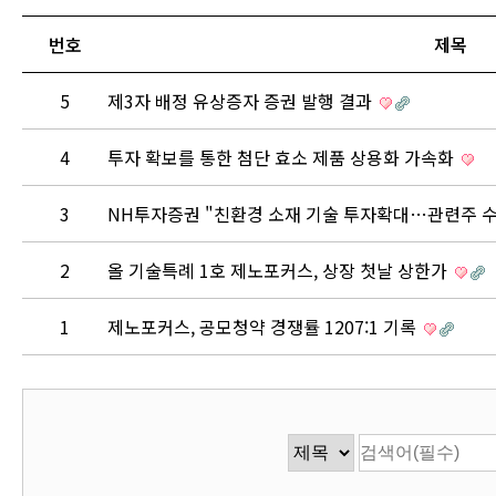
번호
제목
5
제3자 배정 유상증자 증권 발행 결과
4
투자 확보를 통한 첨단 효소 제품 상용화 가속화
3
NH투자증권 "친환경 소재 기술 투자확대…관련주 
2
올 기술특례 1호 제노포커스, 상장 첫날 상한가
1
제노포커스, 공모청약 경쟁률 1207:1 기록