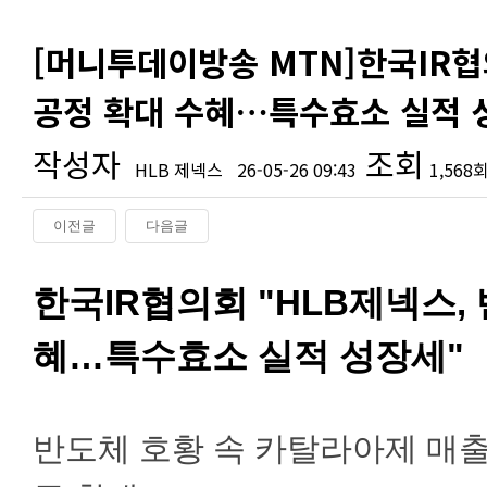
[머니투데이방송 MTN]한국IR협
공정 확대 수혜…특수효소 실적 성
작성자
조회
HLB 제넥스
26-05-26 09:43
1,568
이전글
다음글
본문
한국IR협의회 "HLB제넥스,
혜…특수효소 실적 성장세"
반도체 호황 속 카탈라아제 매출