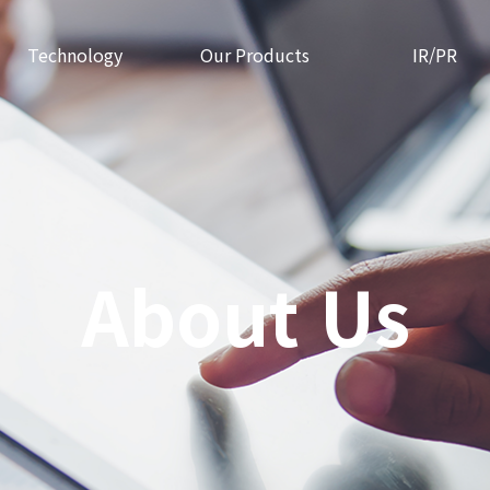
Technology
Our Products
IR/PR
About Us