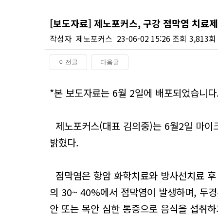
[보도자료] 제노포커스, 구강 점막염 치료제
작성자
제노포커스
23-06-02 15:26
조회
3,813회
이전글
다음글
본문
*본 보도자료는 6월 2일에 배포되었습니다
제노포커스(대표 김의중)는 6월2일 마이
밝혔다.
점막염은 항암 화학치료와 방사선치료 후 
의 30~ 40%에서 점막염이 발생하며, 두경부
안 또는 목안 심한 통증으로 음식을 섭취하