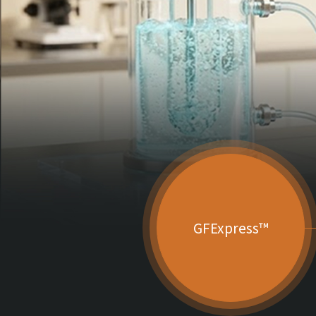
GFExpress™