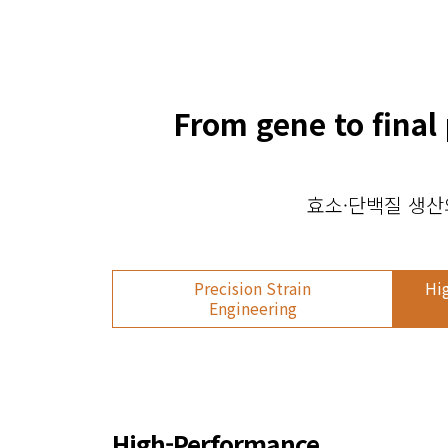
From gene to final
효소·단백질 생산
Precision Strain
Hi
Engineering
High-Performance