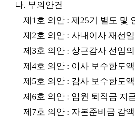
나
.
부의안건
제
1
호 의안
:
제
25
기 별도 및
제
2
호 의안
:
사내이사 재선임
제
3
호 의안
:
상근감사 선임의
제
4
호 의안
:
이사 보수한도액
제
5
호 의안
:
감사 보수한도액
제
6
호 의안
:
임원 퇴직금 지
제
7
호 의안
:
자본준비금 감액