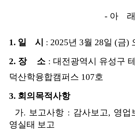
-
아
1.
일
시
: 2025
년
3
월
28
일
(
금
)
2.
장
소
:
대전광역시 유성구 
덕산학융합캠퍼스
107
호
3.
회의목적사항
가
.
보고사항
:
감사보고
,
영업
영실태 보고