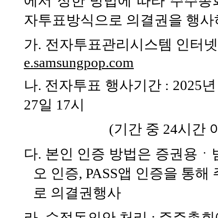
에서 정한 방법에 따라 주주총
자투표방식으로 의결권을 행사
가
.
전자투표관리시스템 인터넷 
e.samsungpop.com
나
.
전자투표 행사기간
: 2025
년
27
일
17
시
(
기간 중
24
시간 
다
.
본인 인증 방법은 증권용ㆍ
오 인증
, PASS
앱 인증을 통해 
로 의결권행사
라
.
수정동의안 처리
:
주주총회