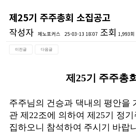
제25기 주주총회 소집공고
작성자
조회
제노포커스
25-03-13 18:07
1,993회
이전글
다음글
본문
제
25
기 주주총
주주님의 건승과 댁내의 평안을
관 제
22
조에 의하여 제
25
기 정기
집하오니 참석하여 주시기 바랍