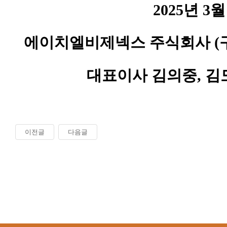
2025
년
3
에이치엘비제넥스 주식회사
(
대표이사 김의중
,
김
이전글
다음글