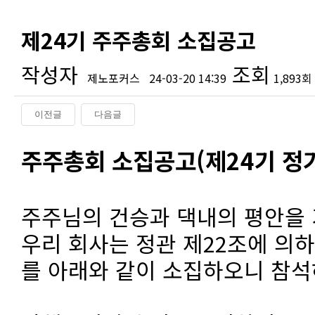
제24기 주주총회 소집공고
작성자
조회
제노포커스
24-03-20 14:39
1,893회
이전글
다음글
본문
주주총회 소집공고(제24기 정
주주님의 건승과 댁내의 평안을
우리 회사는 정관 제22조에 의
를 아래와 같이 소집하오니 참석