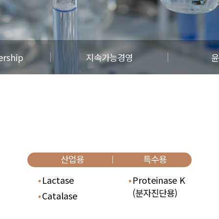
ership
지속가능경영
윤
산업용
특수용
Lactase
Proteinase K
(분자진단용)
Catalase