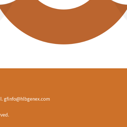
ail. gfinfo@hlbgenex.com
rved.