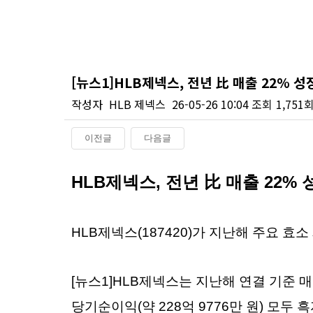
[뉴스1]HLB제넥스, 전년 比 매출 22% 성
작성자
HLB 제넥스
26-05-26 10:04
조회
1,751
이전글
다음글
본문
HLB제넥스, 전년 比 매출 22
HLB제넥스(187420)가 지난해 주요 
[뉴스1]
HLB제넥스는 지난해 연결 기준 매출액
당기순이익(약 228억 9776만 원) 모두 