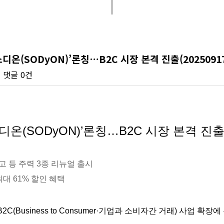
온(SODyON)’론칭…B2C 시장 본격 진출(20250917
회
댓글
0건
디온(SODyON)’론칭…B2C 시장 본격 진
 등 주력 3종 리뉴얼 출시
대 61% 할인 혜택
Business to Consumer·기업과 소비자간 거래) 사업 확장