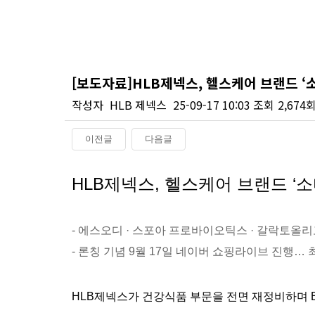
[보도자료]HLB제넥스, 헬스케어 브랜드 ‘소디
작성자
HLB 제넥스
25-09-17 10:03
조회
2,674
이전글
다음글
본문
HLB제넥스, 헬스케어 브랜드 ‘소
-
에스오디 · 스포아 프로바이오틱스 · 갈락토올리고
-
론칭 기념 9월 17일 네이버 쇼핑라이브 진행… 최
HLB제넥스가 건강식품 부문을 전면 재정비하며 B2C(