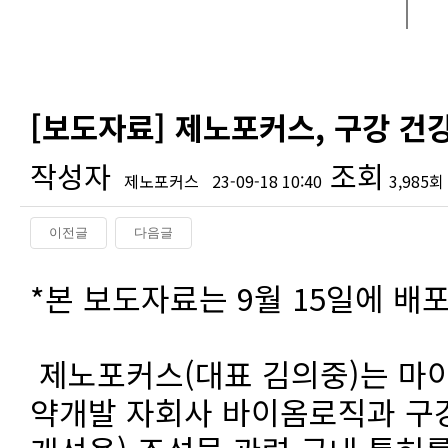
[보도자료] 제노포커스, 구강 건
작성자
조회
제노포커스
23-09-18 10:40
3,985회
이전글
다음글
본문
*본 보도자료는 9월 15일에 배
제노포커스(대표 김의중)는 마
약개발 자회사 바이옴로직과 구강